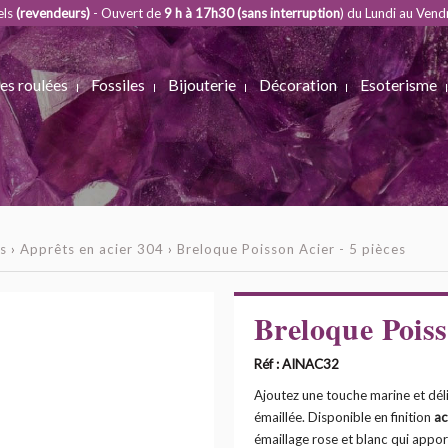
els
(revendeurs)
- Ouvert de
9 h à 17h30 (sans interruption
) du Lundi au Vend
es roulées
Fossiles
Bijouterie
Décoration
Esoterisme
s
›
Apprêts en acier 304
›
Breloque Poisson Acier - 5 pièces
Breloque Poiss
Réf : AINAC32
Ajoutez une touche marine et déli
émaillée. Disponible en finition
ac
émaillage rose et blanc qui appor