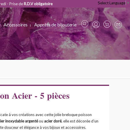
Select Language
▼
redi - Prise de
R.D.V obligatoire
Accessoires
Apprêts de bijouterie
on Acier - 5 pièces
cate à vos créations avec cette jolie breloque poisson
ier inoxydable argenté
ou
acier doré
, elle est décorée d’un
te douceur et élégance à vos bijoux et accessoires.