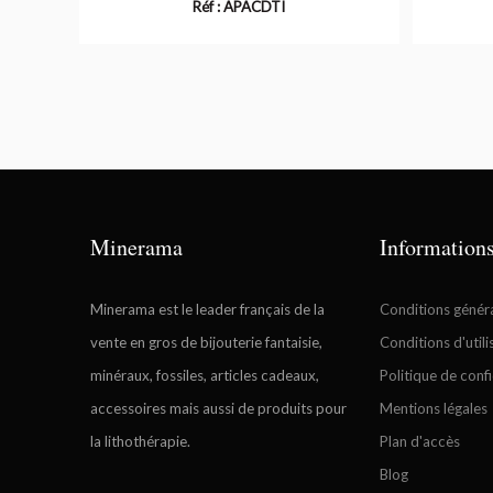
Réf : APACDTI
Minerama
Information
Minerama est le leader français de la
Conditions génér
vente en gros de bijouterie fantaisie,
Conditions d'utili
minéraux, fossiles, articles cadeaux,
Politique de confi
accessoires mais aussi de produits pour
Mentions légales
la lithothérapie.
Plan d'accès
Blog