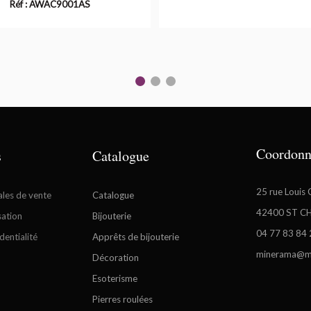
Réf : AWAC9001AS
Coordonn
s
Catalogue
25 rue Louis 
ales de vente
Catalogue
42400 ST 
sation
Bijouterie
04 77 83 84 
dentialité
Apprêts de bijouterie
minerama@mi
Décoration
Esoterisme
Pierres roulées