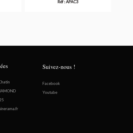
Réf : APAC3
ées
Suivez-nous !
Chatin
Facebook
CHAMOND
Youtube
25
nerama.fr