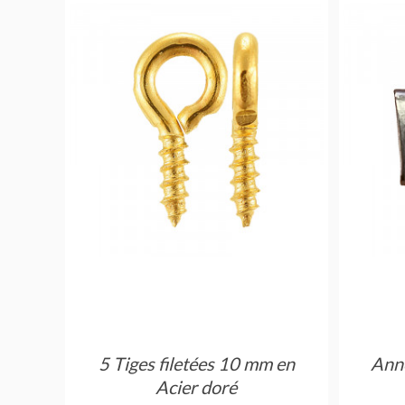
acier
5 Tiges filetées 10 mm en
Anne
Acier doré