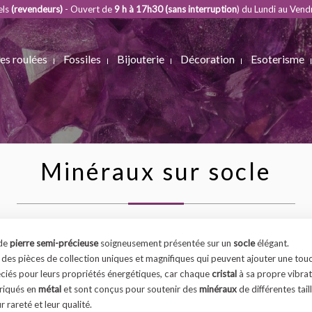
els
(revendeurs)
- Ouvert de
9 h à 17h30 (sans interruption
) du Lundi au Vend
es roulées
Fossiles
Bijouterie
Décoration
Esoterisme
Minéraux sur socle
 de
pierre semi-précieuse
soigneusement présentée sur un
socle
élégant.
 des pièces de collection uniques et magnifiques qui peuvent ajouter une tou
ciés pour leurs propriétés énergétiques, car chaque
cristal
à sa propre vibrat
riqués en
métal
et sont conçus pour soutenir des
minéraux
de différentes tai
r rareté et leur qualité.