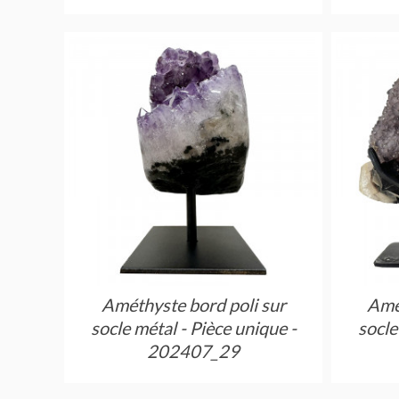
Améthyste bord poli sur
Amét
socle métal - Pièce unique -
socle
202407_29
Réf : AMEPS