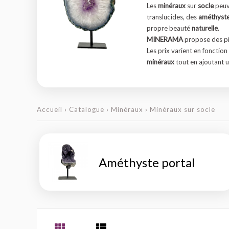
Les
minéraux
sur
socle
peuv
translucides, des
améthyst
propre beauté
naturelle
.
MINERAMA
propose des piè
Les prix varient en fonction 
minéraux
tout en ajoutant u
Accueil
›
Catalogue
›
Minéraux
›
Minéraux sur socle
Améthyste portal