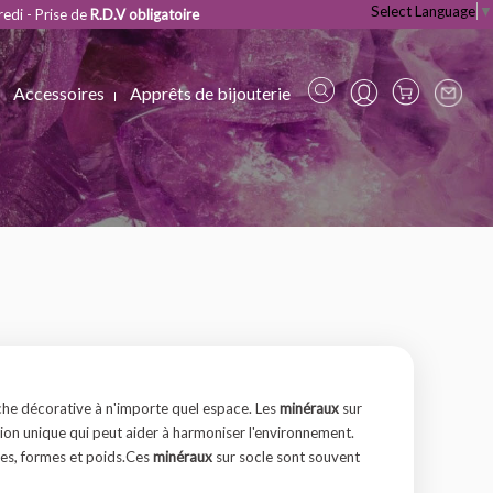
Select Language
▼
redi - Prise de
R.D.V obligatoire
Accessoires
Apprêts de bijouterie
che décorative à n'importe quel espace. Les
minéraux
sur
ion unique qui peut aider à harmoniser l'environnement.
lles, formes et poids.Ces
minéraux
sur socle sont souvent