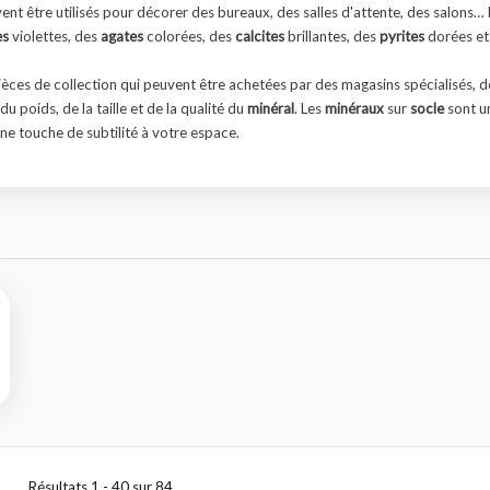
ent être utilisés pour décorer des bureaux, des salles d'attente, des salons…
es
violettes, des
agates
colorées, des
calcites
brillantes, des
pyrites
dorées et
ces de collection qui peuvent être achetées par des magasins spécialisés, des
du poids, de la taille et de la qualité du
minéral
. Les
minéraux
sur
socle
sont u
ne touche de subtilité à votre espace.
Résultats 1 - 40 sur 84