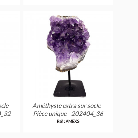
Réf : AMEPS
cle -
Améthyste extra sur socle -
4_32
Pièce unique - 202404_36
Réf : AMEXS