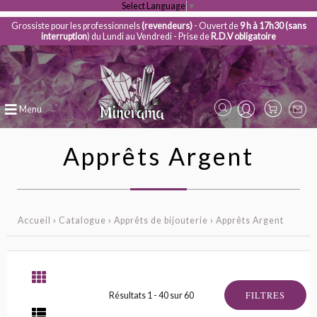
Select Language
▼
Grossiste pour les professionnels
(revendeurs)
- Ouvert de
9 h à 17h30 (sans
interruption
) du Lundi au Vendredi - Prise de
R.D.V obligatoire
Menu
Apprêts Argent
Accueil
›
Catalogue
›
Apprêts de bijouterie
›
Apprêts Argent
FILTRES
Résultats 1 - 40 sur 60