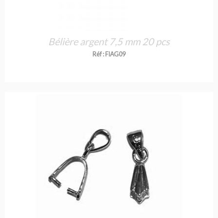
Bélière argent 7,5 mm 20 pcs
Réf : FIAG09