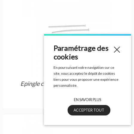
Paramétrage des
cookies
En poursuivant votre navigation sur ce
site, vous acceptez le dépôt de cookies
tiers pour vous proposer une expérience
Epingle clou tete argent 50 mm 5 grs
personnalisée.
Réf : FIAG12
EN SAVOIR PLUS
ACCEPTER TOUT