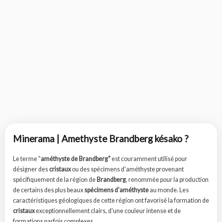
Améthyste Brandberg - Pièce unique -
202408_34
Réf : AMEBR
Minerama | Amethyste Brandberg késako ?
Le terme "
améthyste de Brandberg"
est couramment utilisé pour
désigner des
cristaux
ou des spécimens d'améthyste provenant
spécifiquement de la région de
Brandberg
, renommée pour la production
de certains des plus beaux
spécimens d'améthyste
au monde. Les
caractéristiques géologiques de cette région ont favorisé la formation de
cristaux
exceptionnellement clairs, d'une couleur intense et de
formations parfois complexes.