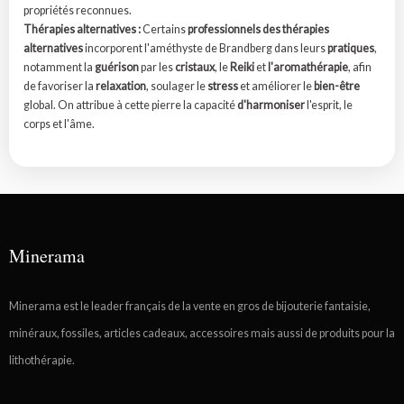
propriétés reconnues.
Thérapies alternatives :
Certains
professionnels des thérapies
alternatives
incorporent l'améthyste de Brandberg dans leurs
pratiques
,
notamment la
guérison
par les
cristaux
, le
Reiki
et
l'aromathérapie
, afin
de favoriser la
relaxation
, soulager le
stress
et améliorer le
bien-être
global. On attribue à cette pierre la capacité
d'harmoniser
l'esprit, le
corps et l'âme.
Minerama
Minerama est le leader français de la vente en gros de bijouterie fantaisie,
minéraux, fossiles, articles cadeaux, accessoires mais aussi de produits pour la
lithothérapie.