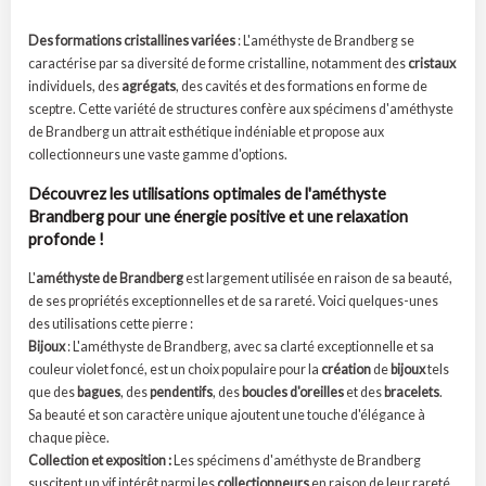
Des formations cristallines variées
: L'améthyste de Brandberg se
caractérise par sa diversité de forme cristalline, notamment des
cristaux
individuels, des
agrégats
, des cavités et des formations en forme de
sceptre. Cette variété de structures confère aux spécimens d'améthyste
de Brandberg un attrait esthétique indéniable et propose aux
collectionneurs une vaste gamme d'options.
Découvrez les utilisations optimales de l'améthyste
Brandberg pour une énergie positive et une relaxation
profonde !
L'
améthyste de Brandberg
est largement utilisée en raison de sa beauté,
de ses propriétés exceptionnelles et de sa rareté. Voici quelques-unes
des utilisations cette pierre :
Bijoux
: L'améthyste de Brandberg, avec sa clarté exceptionnelle et sa
couleur violet foncé, est un choix populaire pour la
création
de
bijoux
tels
que des
bagues
, des
pendentifs
, des
boucles d'oreilles
et des
bracelets
.
Sa beauté et son caractère unique ajoutent une touche d'élégance à
chaque pièce.
Collection et exposition :
Les spécimens d'améthyste de Brandberg
suscitent un vif intérêt parmi les
collectionneurs
en raison de leur rareté,