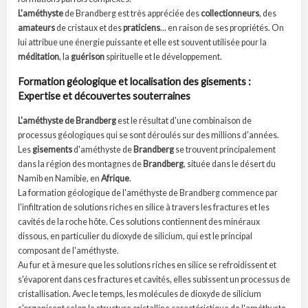
L'améthyste
de Brandberg est très appréciée des
collectionneurs
, des
amateurs
de cristaux et des
praticiens
... en raison de ses propriétés. On
lui attribue une énergie puissante et elle est souvent utilisée pour la
méditation
, la
guérison
spirituelle et le développement.
Formation géologique et localisation des gisements :
Expertise et découvertes souterraines
L'améthyste de Brandberg
est le résultat d'une combinaison de
processus géologiques qui se sont déroulés sur des millions d'années.
Les
gisements
d'améthyste de
Brandberg
se trouvent principalement
dans la région des montagnes de
Brandberg
, située dans le désert du
Namib en Namibie, en
Afrique
.
La formation géologique de l'améthyste de Brandberg commence par
l'infiltration de solutions riches en silice à travers les fractures et les
cavités de la roche hôte. Ces solutions contiennent des minéraux
dissous, en particulier du dioxyde de silicium, qui est le principal
composant de l'améthyste.
Au fur et à mesure que les solutions riches en silice se refroidissent et
s'évaporent dans ces fractures et cavités, elles subissent un processus de
cristallisation. Avec le temps, les molécules de dioxyde de silicium