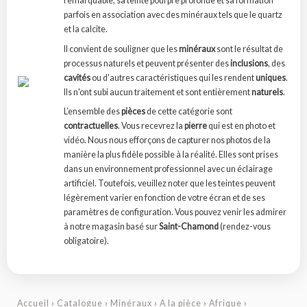
remarquable, sa teinte pourpre profonde et sa formation
parfois en association avec des minéraux tels que le quartz
et la calcite.
Il convient de souligner que les
minéraux
sont le résultat de
processus naturels et peuvent présenter des
inclusions
, des
cavités
ou d'autres caractéristiques qui les rendent
uniques
.
Ils n'ont subi aucun traitement et sont entièrement
naturels
.
L’ensemble des
pièces
de cette catégorie sont
contractuelles
. Vous recevrez la
pierre
qui est en photo et
vidéo. Nous nous efforçons de capturer nos photos de la
manière la plus fidèle possible à la réalité. Elles sont prises
dans un environnement professionnel avec un éclairage
artificiel. Toutefois, veuillez noter que les teintes peuvent
légèrement varier en fonction de votre écran et de ses
paramètres de configuration. Vous pouvez venir les admirer
à notre magasin basé sur
Saint-Chamond
(rendez-vous
obligatoire).
Accueil
›
Catalogue
›
Minéraux
›
A la pièce
›
Afrique
›