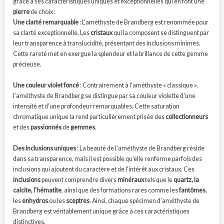
grâce à ses caractéristiques uniques et exceptionnelles qui en font une
pierre
de choix :
Une clarté remarquable
: L'améthyste de Brandberg est renommée pour
sa clarté exceptionnelle. Les
cristaux
qui la composent se distinguent par
leur transparence à translucidité, présentant des inclusions minimes.
Cette rareté met en exergue la splendeur et la brillance de cette gemme
précieuse.
Une couleur violet foncé
: Contrairement à l'améthyste « classique »,
l'améthyste de Brandberg se distingue par sa couleur violette d'une
intensité et d'une profondeur remarquables. Cette saturation
chromatique unique la rend particulièrement prisée des
collectionneurs
et des
passionnés
de
gemmes
.
Des inclusions uniques
: La beauté de l'améthyste de Brandberg réside
dans sa transparence, mais il est possible qu'elle renferme parfois des
inclusions qui ajoutent du caractère et de l'intérêt aux cristaux. Ces
inclusions
peuvent comprendre divers
minéraux
tels que le
quartz, la
calcite, l'hématite
, ainsi que des formations rares comme les
fantômes
,
les
enhydros
ou les
sceptres
. Ainsi, chaque spécimen d'améthyste de
Brandberg est véritablement unique grâce à ces caractéristiques
distinctives.