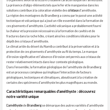
s'organisent selon la structure cristalline caractéristique de l'améthyste.
La présence d'oligo-éléments tels que le fer et le manganèse dans les
solutions contribue à la coloration violette des
cristaux
d'améthyste.
La région des montagnes du Brandberg a connu par le passé une activité
tectonique et volcanique qui a joué un rôle essentiel dans la formation de
ces gisements d'améthyste. L'activité volcanique a probablement fourni
la chaleur et la pression nécessaires à la formation de cavités et de
fractures dans la roche hôte, créant ainsi les conditions idéales pour le
dépôt des cristaux d'améthyste.
Le climat aride du désert du Namib a contribué à la préservation et à la
protection de ces gisements d'améthyste au fil du temps. Le manque
d'érosion significative et l'absence d'érosion ont permis aux cristaux de
rester relativement intacts dans leur contexte géologique.
Dans l'ensemble, la formation géologique de l'améthyste de Brandberg
est un processus complexe qui implique l'interaction de facteurs
géologiques, tectoniques et climatiques, aboutissant à la création de
certains des spécimens d'améthyste les plus magnifiques au monde.
Caractéristiques remarquables d'améthyste : découvrez
notre variété unique
L'améthyste
de
Brandberg
se démarque des autres variétés d'améthyste