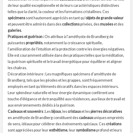
de leur qualité exceptionnelle et de leurs caractéristiques distinctives
telles que la clarté, la couleur et les formations cristallines. Ces
spécimens
sont hautement appréciés en tant qu'
objets de grande valeur
et peuvent être admirés dans des
collections
privées, des
musées
et des
galeries
.
Pratiques et guérison :
On attribue à l'améthyste de Brandberg de
puissantes
propriétés
, notamment la croissance spirituelle,
l'amélioration de l'intuition et la protection contre les énergies négatives.
Elle est couramment utilisée dans des pratiques telles que la méditation,
la guérison spirituelle et le travail énergétique pour équilibrer et aligner
les chakras.
Décoration intérieure : Les magnifiques spécimens d'améthyste de
Brandberg, tels que les géodes et les grappes, sont fréquemment
employés en tant qu'éléments décoratifs dans les espaces intérieurs.
Leur splendeur naturelle et leur énergie dynamique confèrent une
touche d'élégance et de tranquillité aux résidences, aux lieux de travail et
aux environnements dédiés à la guérison.
Cadeaux et souvenirs :
Les
bijoux
, les
cristaux
et les
pierres décoratives
en améthyste de Brandberg constituent des
cadeaux
uniques empreints
de sens, idéaux pour célébrer des événements spéciaux. Ces
créations
sont appréciées pour leur
esthétisme
, leur
symbolisme
profond et leurs