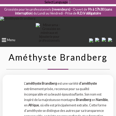
Select Language
▼
Grossiste pour les professionnels
(revendeurs)
- Ouvert de
9 h à 17h30 (sans
interruption
) du Lundi au Vendredi - Prise de
R.D.V obligatoire
Menu
Améthyste Brandberg
L'
améthyste Brandberg
est une variété
d'améthyste
extrêmement prisée, reconnue pour sa qualité
incomparable et sa beauté époustouflante. Son nom est
inspiré de la majestueuse montagne
Brandberg
en
Namibie
,
en
Afrique
, où elle est principalement extraite. Cette forme
d'améthyste se distingue des autres par sa transparence