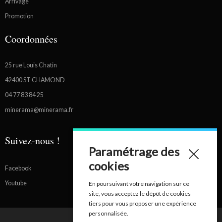
Arrivage
Promotion
Coordonnées
25 rue Louis Chatin
42400 ST CHAMOND
04 77 83 84 25
minerama@minerama.fr
Suivez-nous !
Paramétrage des
cookies
Facebook
Youtube
En poursuivant votre navigation sur ce
site, vous acceptez le dépôt de cookies
tiers pour vous proposer une expérience
personnalisée.