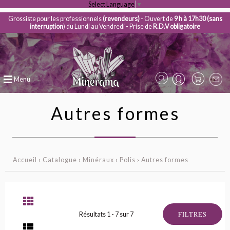
Select Language
▼
Grossiste pour les professionnels
(revendeurs)
- Ouvert de
9 h à 17h30 (sans
interruption
) du Lundi au Vendredi - Prise de
R.D.V obligatoire
Menu
Autres formes
Accueil
›
Catalogue
›
Minéraux
›
Polis
›
Autres formes
FILTRES
Résultats 1 - 7 sur 7