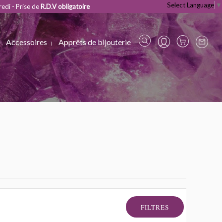
Select Language
▼
redi - Prise de
R.D.V obligatoire
Accessoires
Apprêts de bijouterie
FILTRES