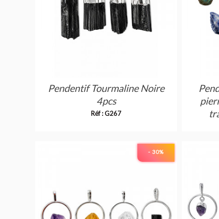
Pendentif Tourmaline Noire
Pend
4pcs
pier
tr
Réf : G267
- 30
%