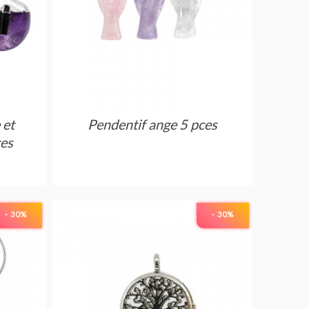
 et
Pendentif ange 5 pces
ces
- 30
%
- 30
%