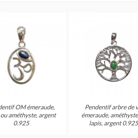
dentif OM émeraude,
Pendentif arbre de v
s ou améthyste, argent
émeraude, améthyste
0.925
lapis, argent 0.92