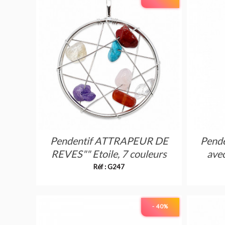
Pendentif ATTRAPEUR DE
Pende
REVES"" Etoile, 7 couleurs
avec
Réf : G247
- 40
%