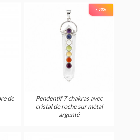
- 30
%
bre de
Pendentif 7 chakras avec
cristal de roche sur métal
argenté
Réf : GCHA