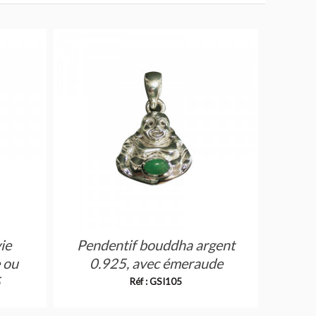
ie
Pendentif bouddha argent
 ou
0.925, avec émeraude
5
Réf : GSI105