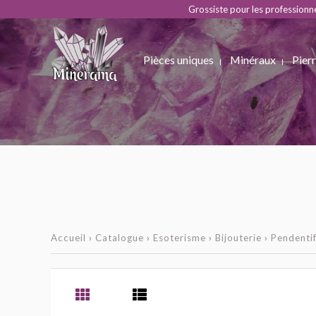
Grossiste pour les professionn
Pièces uniques
Minéraux
Pierr
Accueil
›
Catalogue
›
Esoterisme
›
Bijouterie
›
Pendenti