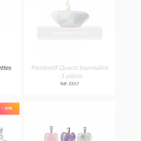
Produit hors stock
ttes
Pendentif Quartz tourmaline
- 5 pièces
Réf : ES57
- 30
%