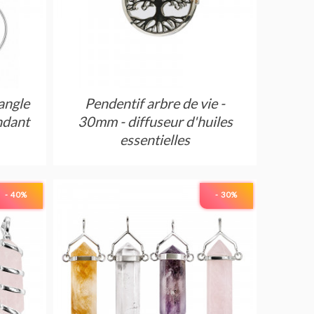
angle
Pendentif arbre de vie -
ndant
30mm - diffuseur d'huiles
essentielles
Réf : AWCAFAR
- 40
%
- 30
%