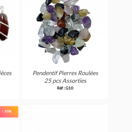
ièces
Pendentif Pierres Roulées
25 pcs Assorties
Réf : G10
- 50
%