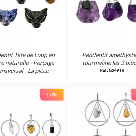
entif Tête de Loup en
Pendentif améthyste
re naturelle - Perçage
tourmaline les 3 piè
ansversal - La pièce
Réf : G249TR
- 30
%