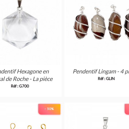
dentif Hexagone en
Pendentif Lingam - 4 p
al de Roche - La pièce
Réf : GLIN
Réf : G700
- 50
%