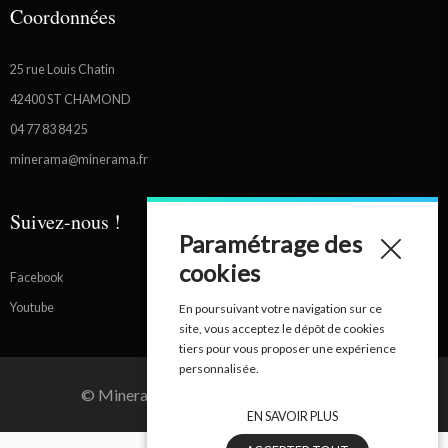
Coordonnées
25 rue Louis Chatin
42400 ST CHAMOND
04 77 83 84 25
minerama@minerama.fr
Suivez-nous !
Paramétrage des
cookies
Facebook
Youtube
En poursuivant votre navigation sur ce
site, vous acceptez le dépôt de cookies
tiers pour vous proposer une expérience
personnalisée.
© Minerama - Tous droits réservés - 2026
EN SAVOIR PLUS