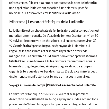
teintes vertes. Elle est également connue sous le nom de
lehnerite
,
une appellation initialement associée à une pierre supposée
nouvelle, qui s'est avérée être identique à la ludlamite.
Minerama | Les caractéristiques de la Ludlamite
La
ludlamite
est un
phosphate de fer hydrat
é, dont la composition est
majoritairement constituée d'oxyde de fer, représentant environ 50
%, suivi par le pentoxyde de phosphore, qui en constitue environ 30
%. Ce
minéral
fait partie du groupe éponyme de ludlamite, qui
regroupe les phosphates et arséniates hydratés de fer et de
manganèse. Les cristaux de ludlamite peuvent adopter des formes
tabulaires
ou cunéiformes. On les retrouve fréquemment sous la
forme de druzy, de géodes, ainsi que d'agrégats ou de groupes
organisés tels que des gerbes de cristaux. De plus, ce
minéral
peut
également se manifester sous forme de masses granulaires.
Voyage à Travers le Temps | L'Histoire Fascinante de la Ludlamite
Le chimiste britannique
Frederick Field
a réalisé la première
description de la
ludlamite
en
1877
, s'appuyant sur des échantillons
provenant de Wheal Jane, qui allait par la suite intégrer les Falmouth