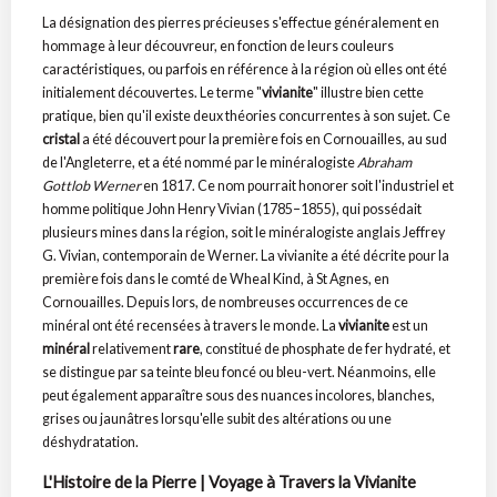
La désignation des pierres précieuses s'effectue généralement en
hommage à leur découvreur, en fonction de leurs couleurs
caractéristiques, ou parfois en référence à la région où elles ont été
initialement découvertes. Le terme "
vivianite
" illustre bien cette
pratique, bien qu'il existe deux théories concurrentes à son sujet. Ce
cristal
a été découvert pour la première fois en Cornouailles, au sud
de l'Angleterre, et a été nommé par le minéralogiste
Abraham
Gottlob Werner
en 1817. Ce nom pourrait honorer soit l'industriel et
homme politique John Henry Vivian (1785–1855), qui possédait
plusieurs mines dans la région, soit le minéralogiste anglais Jeffrey
G. Vivian, contemporain de Werner. La vivianite a été décrite pour la
première fois dans le comté de Wheal Kind, à St Agnes, en
Cornouailles. Depuis lors, de nombreuses occurrences de ce
minéral ont été recensées à travers le monde. La
vivianite
est un
minéral
relativement
rare
, constitué de phosphate de fer hydraté, et
se distingue par sa teinte bleu foncé ou bleu-vert. Néanmoins, elle
peut également apparaître sous des nuances incolores, blanches,
grises ou jaunâtres lorsqu'elle subit des altérations ou une
déshydratation.
L'Histoire de la Pierre | Voyage à Travers la Vivianite