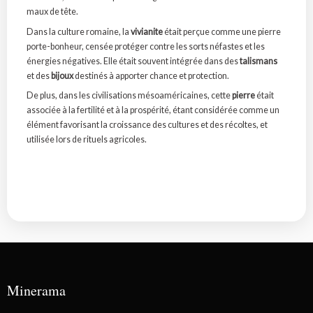
maux de tête.
Dans la culture romaine, la
vivianite
était perçue comme une pierre
porte-bonheur, censée protéger contre les sorts néfastes et les
énergies négatives. Elle était souvent intégrée dans des
talismans
et des
bijoux
destinés à apporter chance et protection.
De plus, dans les civilisations mésoaméricaines, cette
pierre
était
associée à la fertilité et à la prospérité, étant considérée comme un
élément favorisant la croissance des cultures et des récoltes, et
utilisée lors de rituels agricoles.
Minerama