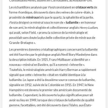
Consolidated Mines, situées en Cornouailles, au Royaume-Uni.
Les échantillons analysés par
Field
consistaient en
cristaux verts
de
forme rhombique, découverts dans des veines de cuivre-étain, à
proximité de
minéraux
tels que le quartz, la sphalérite et la pyrite.
Field
a désigné ce minéral sous le nom de «
ludlamite
» en honneur
de son ami, le minéralogiste et collectionneur anglais
Henry Ludlam
,
qui avait, selon Field, « promu la science de la minéralogie et
possédait sans doute la plus belle collection privée de minéraux de
Grande-Bretagne ».
Les premières données cristallographiques concernant la ludlamite
ont été fournies par le géologue anglais Nevil Story Maskelyne dans
la description initiale. En 1925, Franz Müllbauer a identifié un «
nouveau » minéral en Bavière, qu'il a nommé « lehnerite ».
Toutefois, le minéralogiste américain Harry Berman a rapidement
signalé que cette « lehnerite » était en réalité identique à la
ludlamite. Le Japon a été la deuxième source connue de ludlamite,
signalée en 1912, suivie de la Colombie en 1915. En 1947, le New
Hampshire est devenu le premier site américain documenté de
ludlamite. Cependant, la découverte la plus significative pourrait
avoir eu lieu en 1949, lorsque des cristaux de ludlamite de qualité
gemme, facettables, ont été découverts dans l'Idaho, aux États-