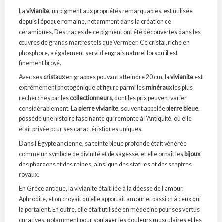
La
vivianite
, un pigment aux propriétés remarquables, est utilisée
depuis l'époque romaine, notamment dans la création de
céramiques. Des traces de ce pigment ont été découvertes dans les
œuvres de grands maîtres tels que Vermeer. Ce cristal, riche en
phosphore, a également servi d'engrais naturel lorsqu'il est
finement broyé.
Avec ses
cristaux
en grappes pouvant atteindre 20 cm, la
vivianite
est
extrêmement photogénique et figure parmi les
minéraux
les plus
recherchés par les
collectionneurs
, dont les prix peuvent varier
considérablement. La
pierre vivianite
, souvent appelée
pierre bleue
,
possède une histoire fascinante qui remonte à l’Antiquité, où elle
était prisée pour ses caractéristiques uniques.
Dans l’Égypte ancienne, sa teinte bleue profonde était vénérée
comme un symbole de divinité et de sagesse, et elle ornait les
bijoux
des pharaons et des reines, ainsi que des statues et des sceptres
royaux.
En Grèce antique, la vivianite était liée à la déesse de l’amour,
Aphrodite, et on croyait qu'elle apportait amour et passion à ceux qui
la portaient. En outre, elle était utilisée en médecine pour ses vertus
curatives, notamment pour soulager les douleurs musculaires et les