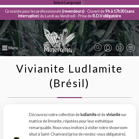
Select Language
▼
Grossiste pour les professionnels
(revendeurs)
- Ouvert de
9 h à 17h30 (sans
interruption
) du Lundi au Vendredi - Prise de
R.D.V obligatoire
Menu
Vivianite Ludlamite
(Brésil)
Découvrez notre collection de
ludlamite
et de
vivianite
sur
matrice de limonite, réputées pour leur esthétique
remarquable. Nous vous invitons à visiter notre showroom
situé à Saint-Chamond (prise de rendez-vous obligatoire).