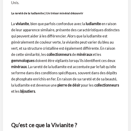
Unis.
La rareté de la ludlamite | Un trésor minéral découvrir
La
vivianite
, bien que parfois confondue avec la
ludlamite
en raison
de leur apparence similaire, présente des caractéristiques distinctes
qui peuvent aider à les différencier. Alors que la ludlamite est
généralement de couleur verte, la vivianite peut varier du bleu au
vert, et sa structure cristalline est également différente. En raison
de cette similarité, les
collectionneurs
de
minéraux
et les
gemmologues
doivent être vigilants lorsqu'ils identifient ces deux
minéraux
. La rareté de la ludlamite est accentuée par le fait qu'elle
se forme dans des conditions spécifiques, souvent dans des dépôts
de phosphate enrichis en fer. En raison de sa rareté et de sa beauté,
la ludlamite est devenue une
pierre de désir
pour les
collectionneurs
et les
bijoutiers
.
Qu’est ce que la Vivianite ?