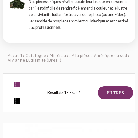
Nos pièces uniques révèlent toute leur beauté en personne,
car il est difficile de rendre fidèlement la couleur et le lustre
de la vivianite ludlamite à travers une photo (ou une vidéo).
L'ensemble de nos pièces provient du
Mexique
et est destiné
aux
professionnels
.
Accueil
›
Catalogue
›
Minéraux
›
A la pièce
›
Amérique du sud
›
Vivianite Ludlamite (Brésil)
FILTRES
Résultats 1 - 7 sur 7