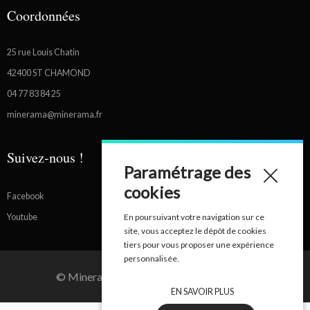
Coordonnées
25 rue Louis Chatin
42400 ST CHAMOND
04 77 83 84 25
minerama@minerama.fr
Suivez-nous !
Paramétrage des
cookies
Facebook
Youtube
En poursuivant votre navigation sur ce
site, vous acceptez le dépôt de cookies
tiers pour vous proposer une expérience
personnalisée.
© Minerama - Tous droits réservés - 2026
EN SAVOIR PLUS