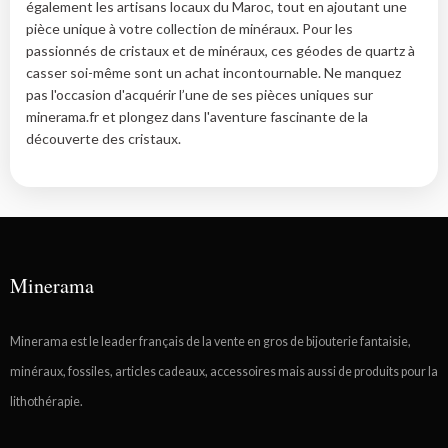
également les artisans locaux du Maroc, tout en ajoutant une
pièce unique à votre collection de minéraux. Pour les
passionnés de cristaux et de minéraux, ces géodes de quartz à
casser soi-même sont un achat incontournable. Ne manquez
pas l'occasion d'acquérir l’une de ses pièces uniques sur
minerama.fr et plongez dans l'aventure fascinante de la
découverte des cristaux.
Minerama
Minerama est le leader français de la vente en gros de bijouterie fantaisie,
minéraux, fossiles, articles cadeaux, accessoires mais aussi de produits pour la
lithothérapie.