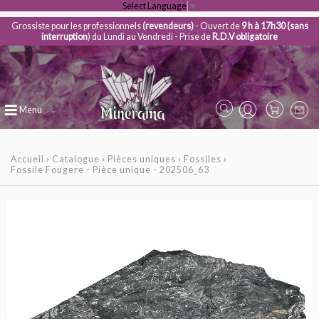
Select Language
▼
Grossiste pour les professionnels
(revendeurs)
- Ouvert de
9 h à 17h30 (sans
interruption
) du Lundi au Vendredi - Prise de
R.D.V obligatoire
Menu
Accueil
›
Catalogue
›
Pièces uniques
›
Fossiles
›
Fossile Fougere - Pièce unique - 202506_63