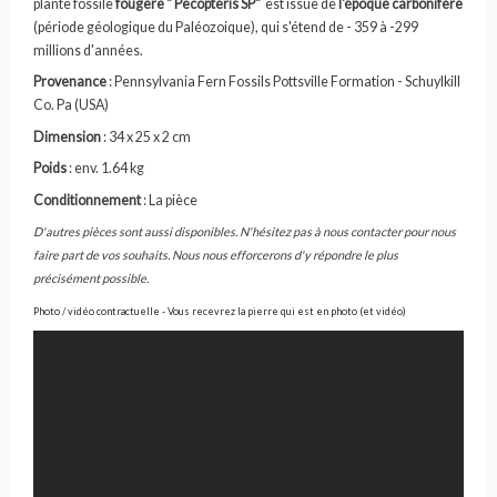
plante fossile
fougère
" Pecopteris SP"
est issue
de
l'époque carbonifère
(période géologique du Paléozoique), qui s'étend de - 359 à -299
millions d'années.
Provenance
: Pennsylvania Fern Fossils Pottsville Formation - Schuylkill
Co. Pa (USA)
Dimension
: 34 x 25 x 2 cm
Poids
: env. 1.64 kg
Conditionnement
: La pièce
D'autres pièces sont aussi disponibles. N'hésitez pas à nous contacter pour nous
faire part de vos souhaits. Nous nous efforcerons d'y répondre le plus
précisément possible.
Photo / vidéo contractuelle - Vous recevrez la pierre qui est en photo (et vidéo)